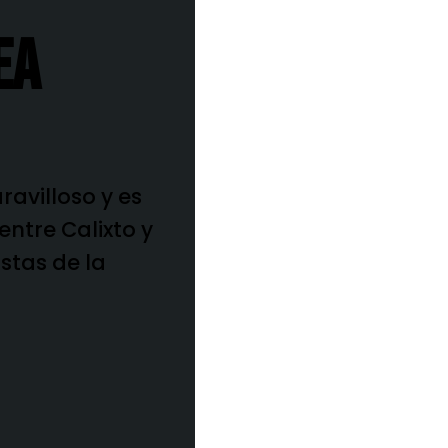
ea
ravilloso y es
entre Calixto y
istas de la