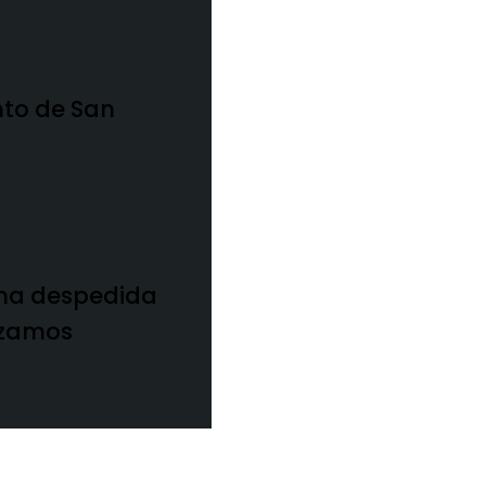
to de San
 una despedida
izamos