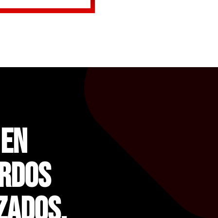
 En
rdos
zados.