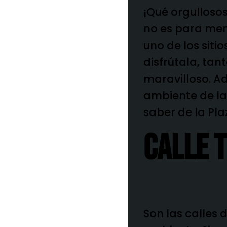
¡Qué orgulloso
no es para meno
uno de los siti
disfrútala, tan
maravilloso. A
ambiente de las
saber de la Pl
Calle 
Son las calles 