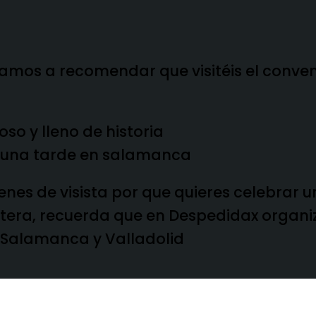
vamos a recomendar que visitéis el
conven
ioso y lleno de historia
enes de visista por que quieres celebrar
oltera, recuerda que en Despedidax organ
Salamanca
y
Valladolid