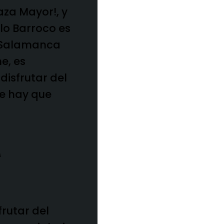
aza Mayor!, y
ilo Barroco es
 a Salamanca
e, es
isfrutar del
e hay que
frutar del