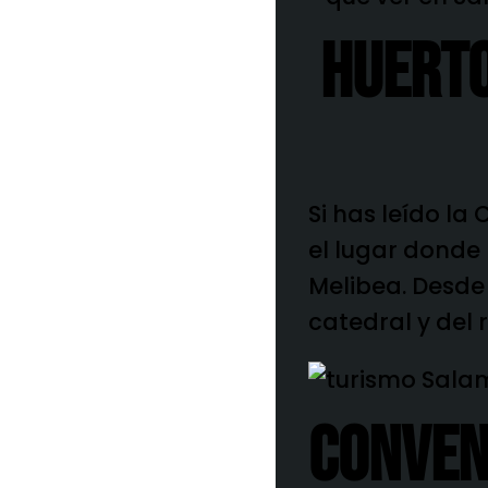
Huerto
Si has leído la
el lugar donde 
Melibea. Desde 
catedral y del 
Conven