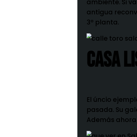
ambiente. Si vai
antigua reconve
3º planta.
CASA LI
El úncio ejemp
pasada. Su gale
Además ahora 