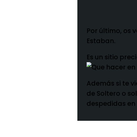
Por último, os 
Estaban.
Es un sitio prec
Además si te vi
de Soltero o s
despedidas en