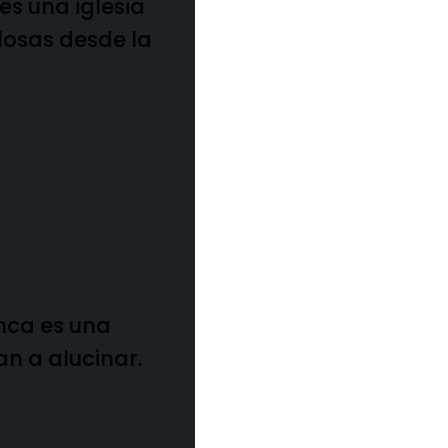
 es una iglesia
losas desde la
nca es una
an a alucinar.